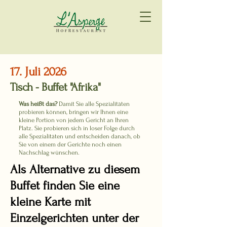
17. Juli 2026
Tisch - Buffet "Afrika"
Was heißt das?
Damit Sie alle Spezialitäten
probieren können, bringen wir Ihnen eine
kleine Portion von jedem Gericht an Ihren
Platz. Sie probieren sich in loser Folge durch
alle Spezialitäten und entscheiden danach, ob
Sie von einem der Gerichte noch einen
Nachschlag wünschen.
Als
Alternative zu diesem
Buffet finden Sie eine
kleine Karte mit
Einzelgerichten unter der