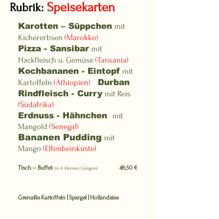
Speisekarten
Rubrik:
Karotten – Süppchen
mit
Kichererbsen
(Marokko)
Pizza - Sansibar
mit
Hackfleisch u. Gemüse
(Tansania)
Kochbananen - Eintopf
mit
Kartoffeln
(Äthiopien)
Durban
Rindfleisch - Curry
mit Reis
(Südafrika)
Erdnuss - Hähnchen
mit
Mangold
(Senegal)
Bananen Pudding
mit
Mango
(Elfenbeinküste)
Tisch – Buffet
48,50 €
(in 6 kleinen Gängen)
Grenaille Kartoffeln | Spargel | Hollandaise